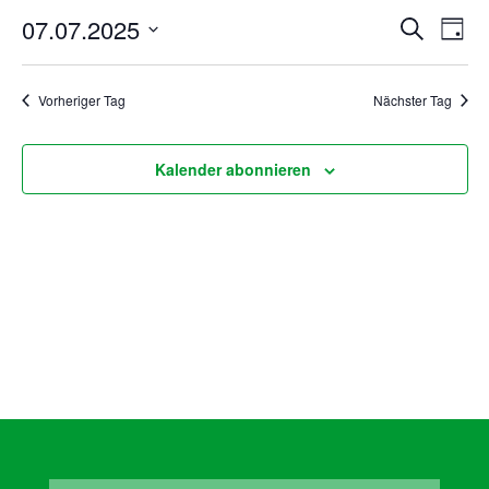
Juli
Veranst
Ver
07.07.2025
Suche
Tag
2025
Ans
Suche
Datum
Nav
und
wählen.
Vorheriger Tag
Nächster Tag
Ansicht
Navigat
Kalender abonnieren