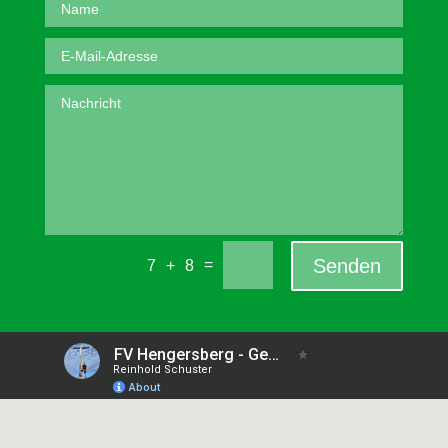
Senden
=
7 + 8