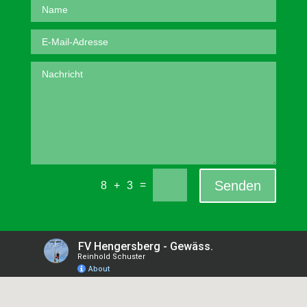
Senden
=
8 + 3