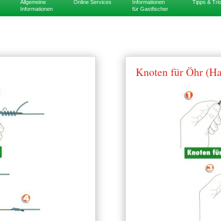
Allgemeine
Online Services
Informationen
Tipps & Tric
Informationen
für Gastfischer
Knoten für Öhr (Ha