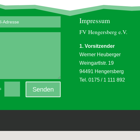
Impressum
FV Hengersberg e.V.
1. Vorsitzender
Werner Heuberger
Weingartlstr. 19
94491 Hengersberg
Tel.
0175 / 1 111 892
Senden
=