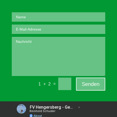
Senden
=
1 + 2