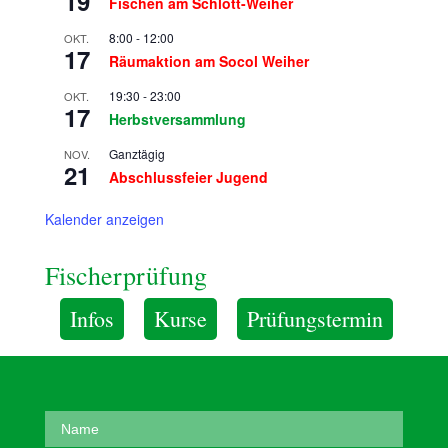
19
Fischen am Schlott-Weiher
8:00
-
12:00
OKT.
17
Räumaktion am Socol Weiher
19:30
-
23:00
OKT.
17
Herbstversammlung
Ganztägig
NOV.
21
Abschlussfeier Jugend
Kalender anzeigen
Fischerprüfung
Infos
Kurse
Prüfungstermin