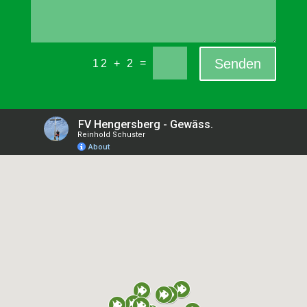
Senden
=
12 + 2