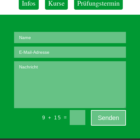
Infos
Kurse
Prüfungstermin
Senden
=
9 + 15